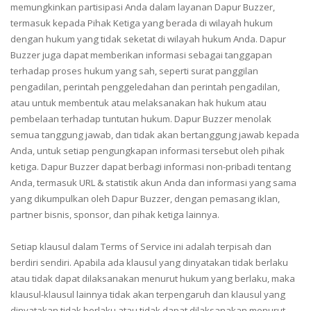
memungkinkan partisipasi Anda dalam layanan Dapur Buzzer,
termasuk kepada Pihak Ketiga yang berada di wilayah hukum
dengan hukum yang tidak seketat di wilayah hukum Anda. Dapur
Buzzer juga dapat memberikan informasi sebagai tanggapan
terhadap proses hukum yang sah, seperti surat panggilan
pengadilan, perintah penggeledahan dan perintah pengadilan,
atau untuk membentuk atau melaksanakan hak hukum atau
pembelaan terhadap tuntutan hukum. Dapur Buzzer menolak
semua tanggung jawab, dan tidak akan bertanggung jawab kepada
Anda, untuk setiap pengungkapan informasi tersebut oleh pihak
ketiga. Dapur Buzzer dapat berbagi informasi non-pribadi tentang
Anda, termasuk URL & statistik akun Anda dan informasi yang sama
yang dikumpulkan oleh Dapur Buzzer, dengan pemasang iklan,
partner bisnis, sponsor, dan pihak ketiga lainnya.
Setiap klausul dalam Terms of Service ini adalah terpisah dan
berdiri sendiri. Apabila ada klausul yang dinyatakan tidak berlaku
atau tidak dapat dilaksanakan menurut hukum yang berlaku, maka
klausul-klausul lainnya tidak akan terpengaruh dan klausul yang
dinyatakan tidak berlaku atau tidak dapat dilaksanakan menurut